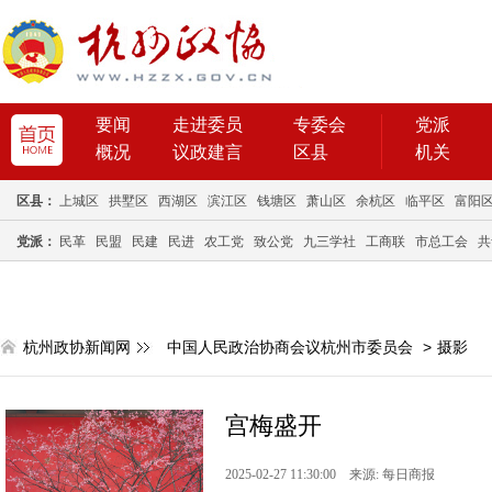
要闻
走进委员
专委会
党派
概况
议政建言
区县
机关
区县：
上城区
拱墅区
西湖区
滨江区
钱塘区
萧山区
余杭区
临平区
富阳
党派：
民革
民盟
民建
民进
农工党
致公党
九三学社
工商联
市总工会
共
杭州政协新闻网
中国人民政治协商会议杭州市委员会
>
摄影
宫梅盛开
2025-02-27 11:30:00 来源: 每日商报