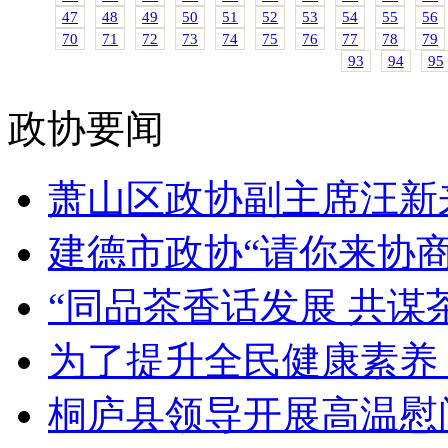
47
48
49
50
51
52
53
54
55
56
70
71
72
73
74
75
76
77
78
79
93
94
95
政协要闻
萧山区政协副主席汪新来
建德市政协“请你来协商”
“同品茶香话发展 共谋茶
为了提升全民健康素养，
桐庐县领导开展高温慰问