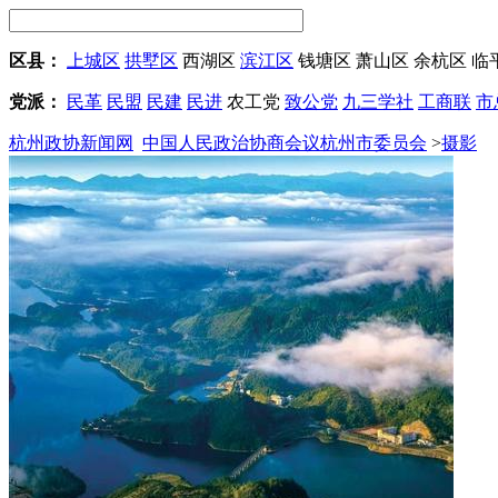
区县：
上城区
拱墅区
西湖区
滨江区
钱塘区
萧山区
余杭区
临
党派：
民革
民盟
民建
民进
农工党
致公党
九三学社
工商联
市
杭州政协新闻网
中国人民政治协商会议杭州市委员会
>
摄影