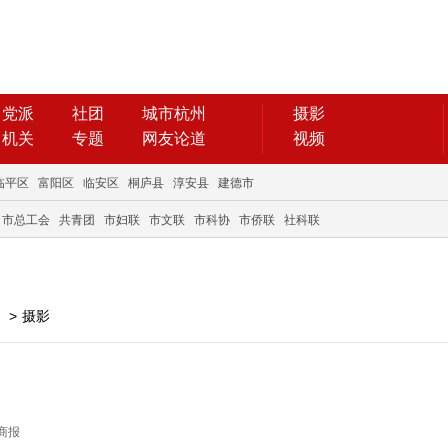
党派
社团
城市杭州
摄影
机关
专题
网友论道
视频
临平区
富阳区
临安区
桐庐县
淳安县
建德市
市总工会
共青团
市妇联
市文联
市科协
市侨联
社科联
>
摄影
日商报