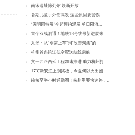
南宋遗址陈列馆 焕新开放
暑期儿童手外伤高发 这些原因要警惕
“圆明园特展”今起预约观展 单日限流...
首个双线洞通！地铁18号线最新进展来...
九堡：从“刚需上车”到“改善聚集”的...
杭州首条跨江低空配送航线启航
文一西路西延工程加速推进 助力杭州打...
17℃新安江上划桨板，今夏何以火出圈...
缩短至半小时通勤圈！杭州重要快速路，...