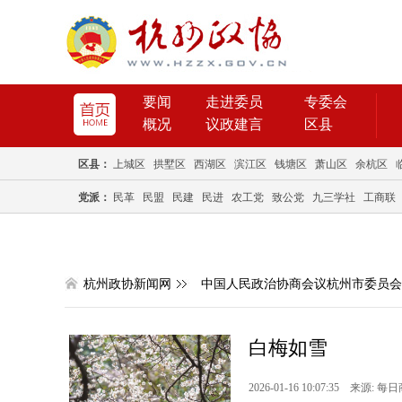
要闻
走进委员
专委会
概况
议政建言
区县
区县：
上城区
拱墅区
西湖区
滨江区
钱塘区
萧山区
余杭区
党派：
民革
民盟
民建
民进
农工党
致公党
九三学社
工商联
杭州政协新闻网
中国人民政治协商会议杭州市委员会
白梅如雪
2026-01-16 10:07:35 来源: 每