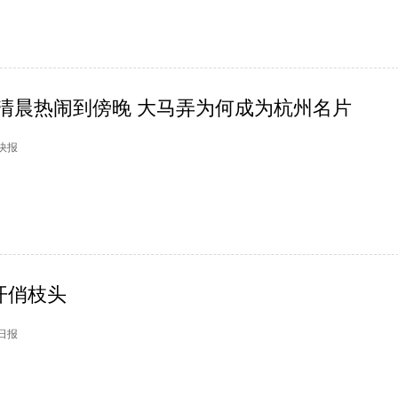
从清晨热闹到傍晚 大马弄为何成为杭州名片
市快报
开俏枝头
州日报