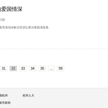
的爱国情深
州日报
义教育基地讲解员宣讲比赛决赛圆满落幕。
31
32
33
34
35
...
99
国杭州
杭州人大
波市政协