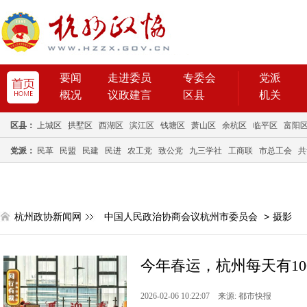
要闻
走进委员
专委会
党派
概况
议政建言
区县
机关
区县：
上城区
拱墅区
西湖区
滨江区
钱塘区
萧山区
余杭区
临平区
富阳
党派：
民革
民盟
民建
民进
农工党
致公党
九三学社
工商联
市总工会
共
杭州政协新闻网
中国人民政治协商会议杭州市委员会
>
摄影
今年春运，杭州每天有1
2026-02-06 10:22:07 来源: 都市快报