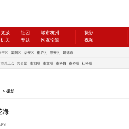
党派
社团
城市杭州
摄影
机关
专题
网友论道
视频
临平区
富阳区
临安区
桐庐县
淳安县
建德市
市总工会
共青团
市妇联
市文联
市科协
市侨联
社科联
>
摄影
花海
州日报