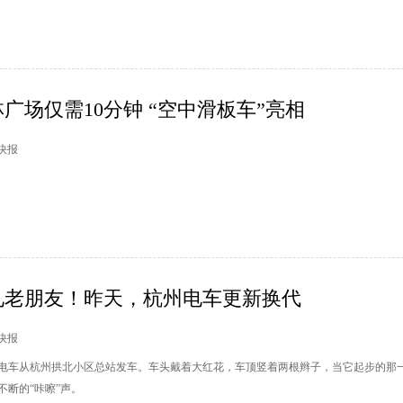
广场仅需10分钟 “空中滑板车”亮相
市快报
见老朋友！昨天，杭州电车更新换代
市快报
轨电车从杭州拱北小区总站发车。车头戴着大红花，车顶竖着两根辫子，当它起步的那
断的“咔嚓”声。