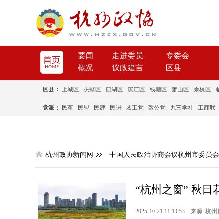
要闻
走进委员
专委会
概况
议政建言
区县
区县：
上城区
拱墅区
西湖区
滨江区
钱塘区
萧山区
余杭区
党派：
民革
民盟
民建
民进
农工党
致公党
九三学社
工商联
杭州政协新闻网
中国人民政治协商会议杭州市委员会
“杭州之窗” 秋日
2025-10-21 11:10:53 来源: 杭