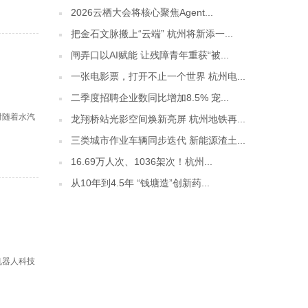
2026云栖大会将核心聚焦Agent...
把金石文脉搬上“云端” 杭州将新添一...
闸弄口以AI赋能 让残障青年重获“被...
一张电影票，打开不止一个世界 杭州电...
二季度招聘企业数同比增加8.5% 宠...
时随着水汽
龙翔桥站光影空间焕新亮屏 杭州地铁再...
三类城市作业车辆同步迭代 新能源渣土...
16.69万人次、1036架次！杭州...
从10年到4.5年 “钱塘造”创新药...
机器人科技