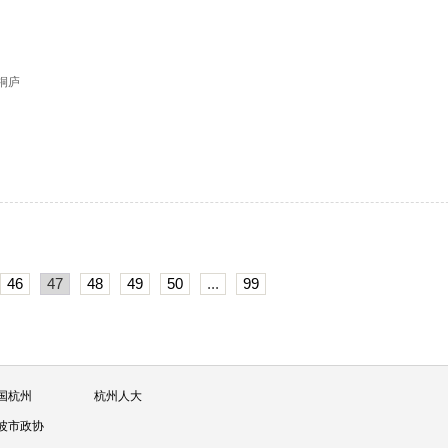
日桐庐
46
47
48
49
50
...
99
国杭州
杭州人大
波市政协