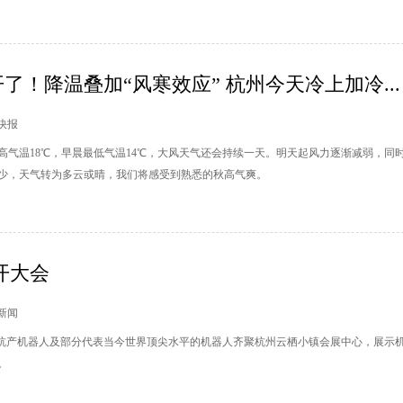
了！降温叠加“风寒效应” 杭州今天冷上加冷...
市快报
高气温18℃，早晨最低气温14℃，大风天气还会持续一天。明天起风力逐渐减弱，同
少，天气转为多云或晴，我们将感受到熟悉的秋高气爽。
开大会
州新闻
”的杭产机器人及部分代表当今世界顶尖水平的机器人齐聚杭州云栖小镇会展中心，展示
。