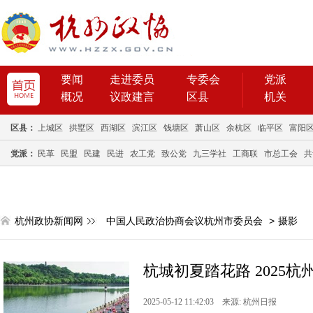
要闻
走进委员
专委会
党派
概况
议政建言
区县
机关
区县：
上城区
拱墅区
西湖区
滨江区
钱塘区
萧山区
余杭区
临平区
富阳
党派：
民革
民盟
民建
民进
农工党
致公党
九三学社
工商联
市总工会
共
杭州政协新闻网
中国人民政治协商会议杭州市委员会
>
摄影
杭城初夏踏花路 2025
2025-05-12 11:42:03 来源: 杭州日报