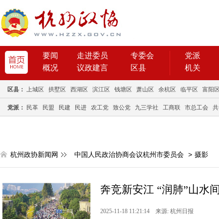
要闻
走进委员
专委会
党派
概况
议政建言
区县
机关
区县：
上城区
拱墅区
西湖区
滨江区
钱塘区
萧山区
余杭区
临平区
富阳
党派：
民革
民盟
民建
民进
农工党
致公党
九三学社
工商联
市总工会
共
杭州政协新闻网
中国人民政治协商会议杭州市委员会
>
摄影
奔竞新安江 “润肺”山水
2025-11-18 11:21:14 来源: 杭州日报