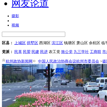
网友论道
摄影
视频
区县：
上城区
拱墅区
西湖区
滨江区
钱塘区
萧山区
余杭区
临
党派：
民革
民盟
民建
民进
农工党
致公党
九三学社
工商联
市
杭州政协新闻网
中国人民政治协商会议杭州市委员会
>
摄