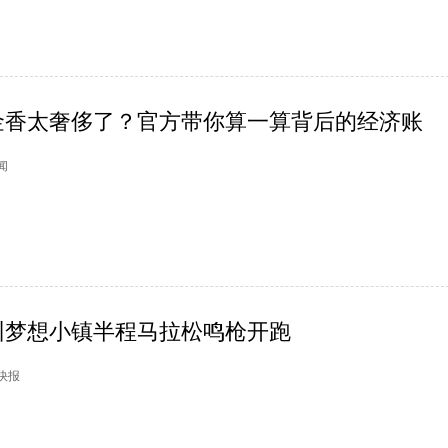
金香太奢侈了？官方带你算一算背后的经济账
新闻
杭州梦想小镇半程马拉松鸣枪开跑
市快报