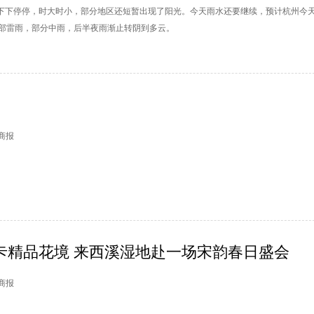
，下下停停，时大时小，部分地区还短暂出现了阳光。今天雨水还要继续，预计杭州今
部雷雨，部分中雨，后半夜雨渐止转阴到多云。
日商报
卡精品花境 来西溪湿地赴一场宋韵春日盛会
日商报