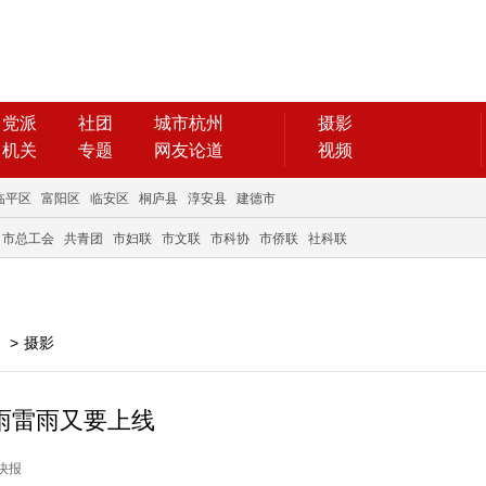
党派
社团
城市杭州
摄影
机关
专题
网友论道
视频
临平区
富阳区
临安区
桐庐县
淳安县
建德市
市总工会
共青团
市妇联
市文联
市科协
市侨联
社科联
>
摄影
雨雷雨又要上线
市快报