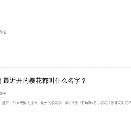
日商报
 最近开的樱花都叫什么名字？
市快报
王”盛开，引来无数人打卡。杭州的樱花季一般在2月中下旬至4月，樱花按照开花时间