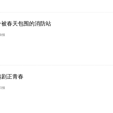
个被春天包围的消防站
市快报
越剧正青春
州日报