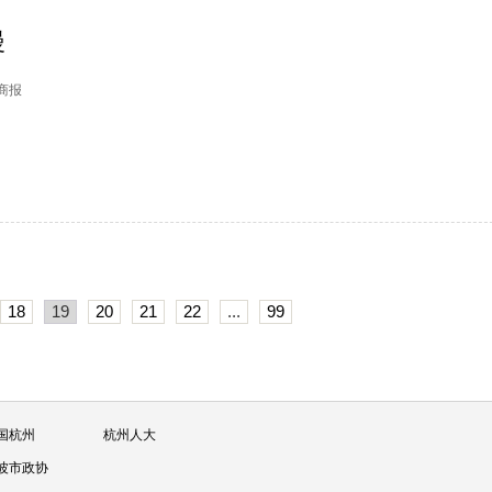
漫
日商报
18
19
20
21
22
...
99
国杭州
杭州人大
波市政协