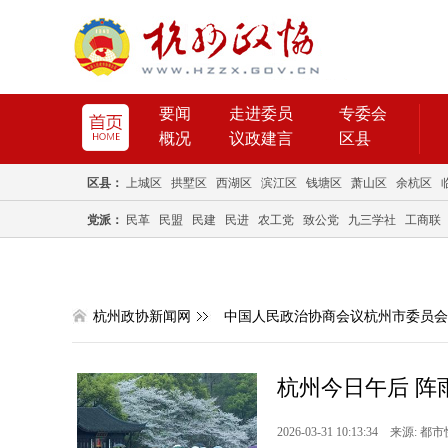
要闻
走进委员
专委会
概况
议政建言
区县
区县：
上城区
拱墅区
西湖区
滨江区
钱塘区
萧山区
余杭区
党派：
民革
民盟
民建
民进
农工党
致公党
九三学社
工商联
杭州政协新闻网
中国人民政治协商会议杭州市委员会
杭州今日午后 阵
2026-03-31 10:13:34 来源: 都