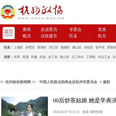
要闻
走进委员
专委会
党派
概况
议政建言
区县
机关
区县：
上城区
拱墅区
西湖区
滨江区
钱塘区
萧山区
余杭区
临平区
富阳
党派：
民革
民盟
民建
民进
农工党
致公党
九三学社
工商联
市总工会
共
杭州政协新闻网
中国人民政治协商会议杭州市委员会
>
摄影
00后炒茶姑娘 她是学表演
2026-04-07 10:11:33 来源: 都市快报