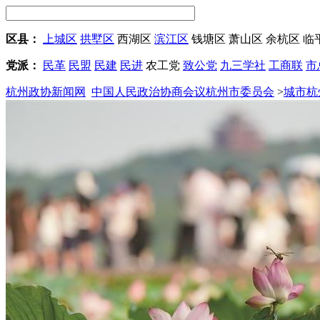
区县：
上城区
拱墅区
西湖区
滨江区
钱塘区
萧山区
余杭区
临
党派：
民革
民盟
民建
民进
农工党
致公党
九三学社
工商联
市
杭州政协新闻网
中国人民政治协商会议杭州市委员会
>
城市杭