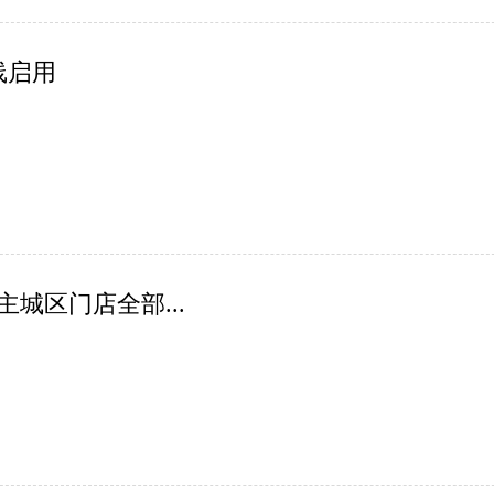
线启用
城区门店全部...