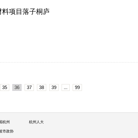
解材料项目落子桐庐
35
36
37
38
39
...
99
国杭州
杭州人大
波市政协