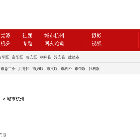
党派
社团
城市杭州
摄影
机关
专题
网友论道
视频
临平区
富阳区
临安区
桐庐县
淳安县
建德市
市总工会
共青团
市妇联
市文联
市科协
市侨联
社科联
>
城市杭州
日商报