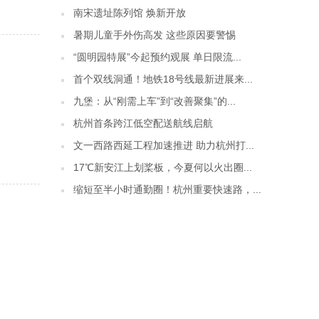
南宋遗址陈列馆 焕新开放
暑期儿童手外伤高发 这些原因要警惕
“圆明园特展”今起预约观展 单日限流...
首个双线洞通！地铁18号线最新进展来...
九堡：从“刚需上车”到“改善聚集”的...
杭州首条跨江低空配送航线启航
文一西路西延工程加速推进 助力杭州打...
17℃新安江上划桨板，今夏何以火出圈...
缩短至半小时通勤圈！杭州重要快速路，...