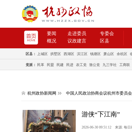
要闻
走进委员
专委会
概况
议政建言
区县
区县：
上城区
拱墅区
西湖区
滨江区
钱塘区
萧山区
余杭区
党派：
民革
民盟
民建
民进
农工党
致公党
九三学社
工商联
杭州政协新闻网
中国人民政治协商会议杭州市委员会
游侠“下江南”
2026-06-30 09:51:12 来源: 每