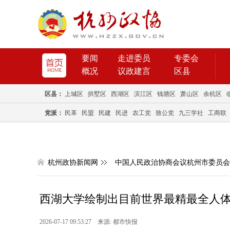
要闻
走进委员
专委会
概况
议政建言
区县
区县：
上城区
拱墅区
西湖区
滨江区
钱塘区
萧山区
余杭区
党派：
民革
民盟
民建
民进
农工党
致公党
九三学社
工商联
杭州政协新闻网
中国人民政治协商会议杭州市委员会
西湖大学绘制出目前世界最精最全人体
2026-07-17 09:53:27 来源: 都市快报