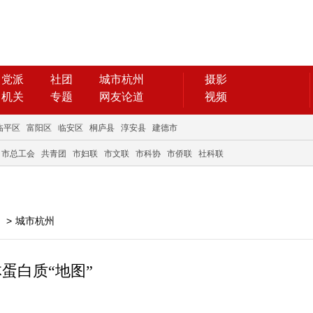
党派
社团
城市杭州
摄影
机关
专题
网友论道
视频
临平区
富阳区
临安区
桐庐县
淳安县
建德市
市总工会
共青团
市妇联
市文联
市科协
市侨联
社科联
>
城市杭州
蛋白质“地图”