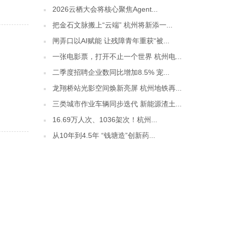
2026云栖大会将核心聚焦Agent...
把金石文脉搬上“云端” 杭州将新添一...
闸弄口以AI赋能 让残障青年重获“被...
一张电影票，打开不止一个世界 杭州电...
二季度招聘企业数同比增加8.5% 宠...
龙翔桥站光影空间焕新亮屏 杭州地铁再...
三类城市作业车辆同步迭代 新能源渣土...
16.69万人次、1036架次！杭州...
从10年到4.5年 “钱塘造”创新药...