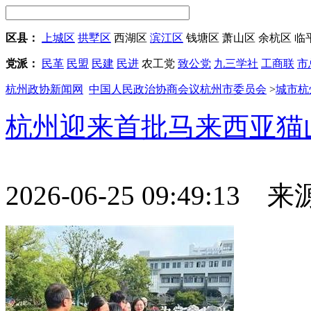
区县：
上城区
拱墅区
西湖区
滨江区
钱塘区
萧山区
余杭区
临
党派：
民革
民盟
民建
民进
农工党
致公党
九三学社
工商联
市
杭州政协新闻网
中国人民政治协商会议杭州市委员会
>
城市杭
杭州迎来首批马来西亚猫
2026-06-25 09:49:13