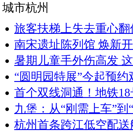
城市杭州
旅客扶梯上失去重心翻倒 
南宋遗址陈列馆 焕新
暑期儿童手外伤高发 
“圆明园特展”今起预约观
首个双线洞通！地铁18号
九堡：从“刚需上车”到“改
杭州首条跨江低空配送