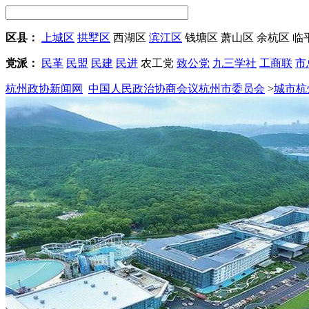
区县：
上城区
拱墅区
西湖区
滨江区
钱塘区
萧山区
余杭区
临
党派：
民革
民盟
民建
民进
农工党
致公党
九三学社
工商联
市
杭州政协新闻网
中国人民政治协商会议杭州市委员会
>
城市杭