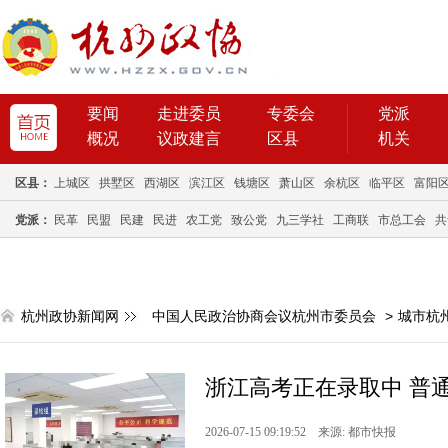
要闻
走进委员
专委会
党派
概况
议政建言
区县
机关
区县：
上城区
拱墅区
西湖区
滨江区
钱塘区
萧山区
余杭区
临平区
富阳
党派：
民革
民盟
民建
民进
农工党
致公党
九三学社
工商联
市总工会
共
杭州政协新闻网
中国人民政治协商会议杭州市委员会
>
城市杭
浙江高考正在录取中 普通
2026-07-15 09:19:52 来源: 都市快报