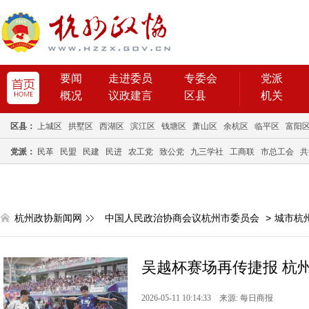
要闻
走进委员
专委会
党派
概况
议政建言
区县
机关
区县：
上城区
拱墅区
西湖区
滨江区
钱塘区
萧山区
余杭区
临平区
富阳
党派：
民革
民盟
民建
民进
农工党
致公党
九三学社
工商联
市总工会
共
杭州政协新闻网
中国人民政治协商会议杭州市委员会
>
城市杭
吴越杯赛场再传捷报 杭州
2026-05-11 10:14:33 来源: 每日商报