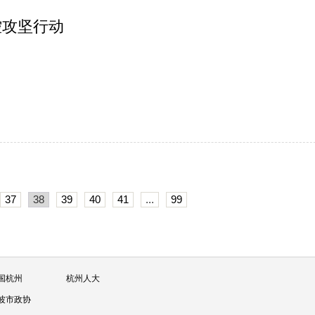
控攻坚行动
37
38
39
40
41
...
99
国杭州
杭州人大
波市政协