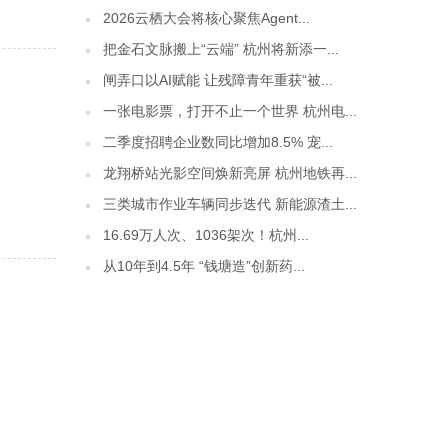
2026云栖大会将核心聚焦Agent...
把金石文脉搬上“云端” 杭州将新添一...
闸弄口以AI赋能 让残障青年重获“被...
一张电影票，打开不止一个世界 杭州电...
二季度招聘企业数同比增加8.5% 宠...
龙翔桥站光影空间焕新亮屏 杭州地铁再...
三类城市作业车辆同步迭代 新能源渣土...
16.69万人次、1036架次！杭州...
从10年到4.5年 “钱塘造”创新药...