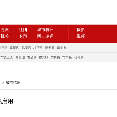
党派
社团
城市杭州
摄影
机关
专题
网友论道
视频
临平区
富阳区
临安区
桐庐县
淳安县
建德市
市总工会
共青团
市妇联
市文联
市科协
市侨联
社科联
>
城市杭州
线启用