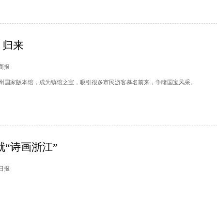
》归来
日商报
州国家版本馆，成为镇馆之宝，吸引很多市民游客慕名前来，争睹国宝风采。
就“诗画浙江”
州日报