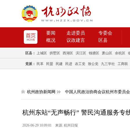
要闻
走进委员
专委会
概况
议政建言
区县
区县：
上城区
拱墅区
西湖区
滨江区
钱塘区
萧山区
余杭区
党派：
民革
民盟
民建
民进
农工党
致公党
九三学社
工商联
杭州政协新闻网
中国人民政治协商会议杭州市委员会
杭州东站“无声畅行” 警民沟通服务专
2026-06-29 10:09:01 来源: 杭州日报