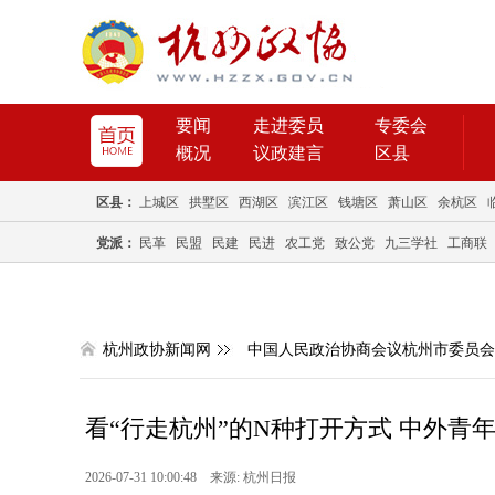
要闻
走进委员
专委会
概况
议政建言
区县
区县：
上城区
拱墅区
西湖区
滨江区
钱塘区
萧山区
余杭区
党派：
民革
民盟
民建
民进
农工党
致公党
九三学社
工商联
杭州政协新闻网
中国人民政治协商会议杭州市委员会
看“行走杭州”的N种打开方式 中外青
2026-07-31 10:00:48 来源: 杭州日报