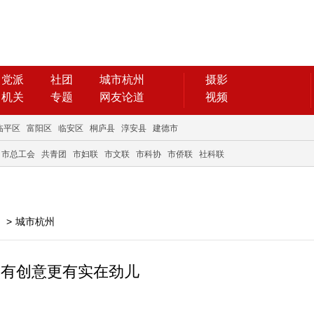
党派
社团
城市杭州
摄影
机关
专题
网友论道
视频
临平区
富阳区
临安区
桐庐县
淳安县
建德市
市总工会
共青团
市妇联
市文联
市科协
市侨联
社科联
>
城市杭州
年有创意更有实在劲儿