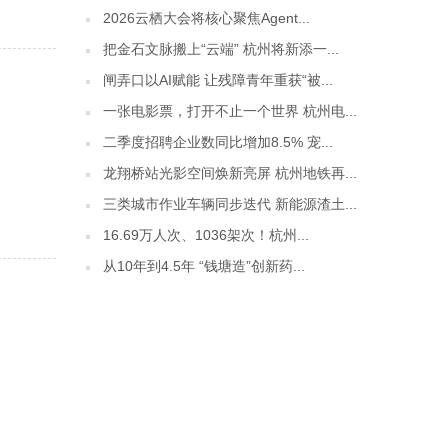
2026云栖大会将核心聚焦Agent...
把金石文脉搬上“云端” 杭州将新添一...
闸弄口以AI赋能 让残障青年重获“被...
一张电影票，打开不止一个世界 杭州电...
二季度招聘企业数同比增加8.5% 宠...
龙翔桥站光影空间焕新亮屏 杭州地铁再...
三类城市作业车辆同步迭代 新能源渣土...
16.69万人次、1036架次！杭州...
从10年到4.5年 “钱塘造”创新药...