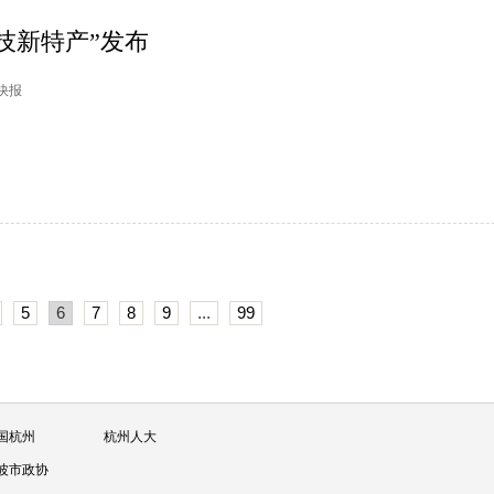
科技新特产”发布
市快报
5
6
7
8
9
...
99
国杭州
杭州人大
波市政协