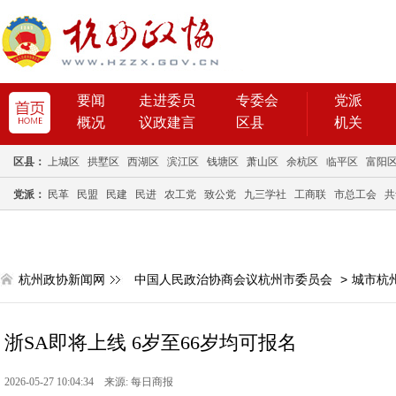
要闻
走进委员
专委会
党派
概况
议政建言
区县
机关
区县：
上城区
拱墅区
西湖区
滨江区
钱塘区
萧山区
余杭区
临平区
富阳
党派：
民革
民盟
民建
民进
农工党
致公党
九三学社
工商联
市总工会
共
杭州政协新闻网
中国人民政治协商会议杭州市委员会
>
城市杭
浙SA即将上线 6岁至66岁均可报名
2026-05-27 10:04:34 来源: 每日商报