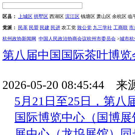
区县：
上城区
拱墅区
西湖区
滨江区
钱塘区
萧山区
余杭区
临
党派：
民革
民盟
民建
民进
农工党
致公党
九三学社
工商联
市
杭州政协新闻网
中国人民政治协商会议杭州市委员会
>
城市杭
第八届中国国际茶叶博览
2026-05-20 08:45:44
5月21日至25日，第
国际博览中心（国博展
展中心（龙坞展馆）同