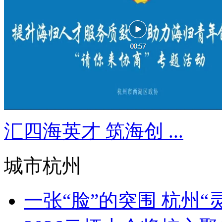
汇四海英才 筑海创 ...
城市杭州
一张“脸”的突围 杭州“灵