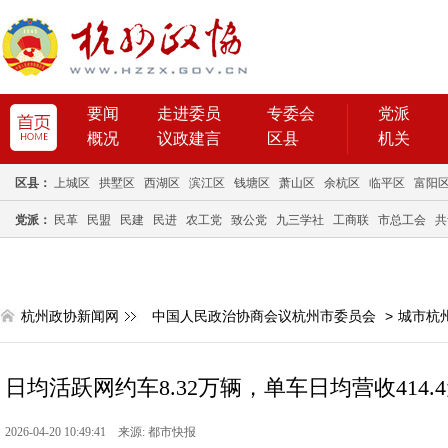
要闻
走进委员
专委会
党派
概况
议政建言
区县
机关
区县：
上城区
拱墅区
西湖区
滨江区
钱塘区
萧山区
余杭区
临平区
富阳
党派：
民革
民盟
民建
民进
农工党
致公党
九三学社
工商联
市总工会
共
杭州政协新闻网
中国人民政治协商会议杭州市委员会
>
城市杭
日均活跃网约车8.32万辆，单车日均营收414.4元
2026-04-20 10:49:41 来源: 都市快报