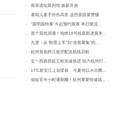
南宋遗址陈列馆 焕新开放
暑期儿童手外伤高发 这些原因要警惕
“圆明园特展”今起预约观展 单日限流...
首个双线洞通！地铁18号线最新进展来...
九堡：从“刚需上车”到“改善聚集”的...
杭州首条跨江低空配送航线启航
文一西路西延工程加速推进 助力杭州打...
17℃新安江上划桨板，今夏何以火出圈...
缩短至半小时通勤圈！杭州重要快速路，...