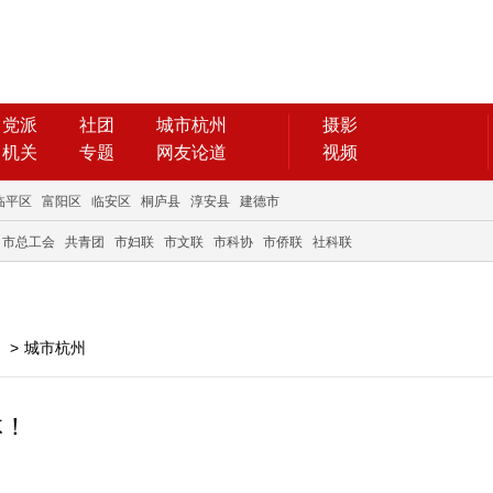
党派
社团
城市杭州
摄影
机关
专题
网友论道
视频
临平区
富阳区
临安区
桐庐县
淳安县
建德市
市总工会
共青团
市妇联
市文联
市科协
市侨联
社科联
>
城市杭州
体！