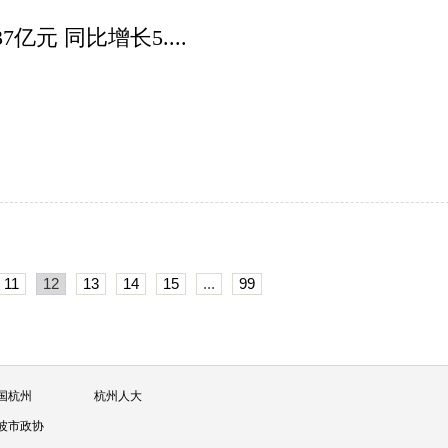
元 同比增长5....
11
12
13
14
15
...
99
国杭州
杭州人大
波市政协