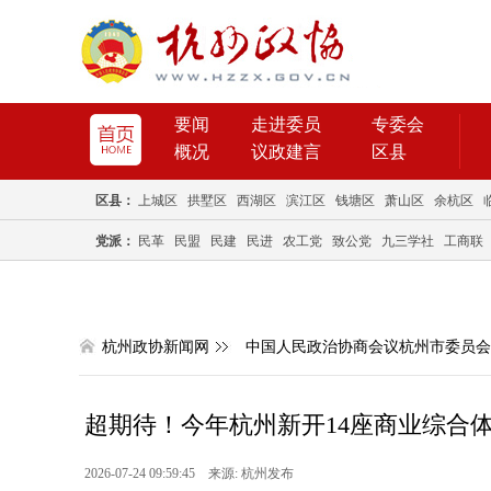
要闻
走进委员
专委会
概况
议政建言
区县
区县：
上城区
拱墅区
西湖区
滨江区
钱塘区
萧山区
余杭区
党派：
民革
民盟
民建
民进
农工党
致公党
九三学社
工商联
杭州政协新闻网
中国人民政治协商会议杭州市委员会
超期待！今年杭州新开14座商业综合
2026-07-24 09:59:45 来源: 杭州发布