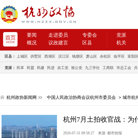
要闻
走进委员
专委会
党派
概况
议政建言
区县
机关
区县：
上城区
拱墅区
西湖区
滨江区
钱塘区
萧山区
余杭区
临平区
富阳
党派：
民革
民盟
民建
民进
农工党
致公党
九三学社
工商联
市总工会
共
杭州政协新闻网
中国人民政治协商会议杭州市委员会
>
城市杭
杭州7月土拍收官战：为什
2026-07-31 09:58:27 来源: 都市快报