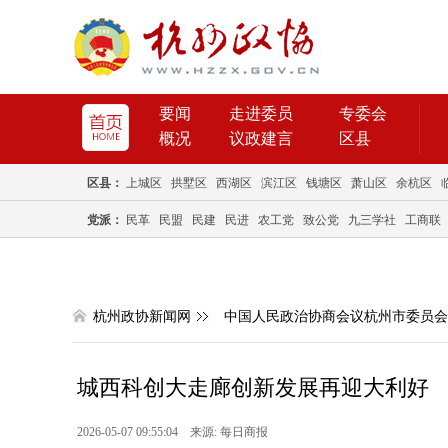
要闻
走进委员
专委会
概况
议政建言
区县
区县：
上城区
拱墅区
西湖区
滨江区
钱塘区
萧山区
余杭区
党派：
民革
民盟
民建
民进
农工党
致公党
九三学社
工商联
杭州政协新闻网
中国人民政治协商会议杭州市委员会
城西科创大走廊创新发展再迎大利好
2026-05-07 09:55:04 来源: 每日商报