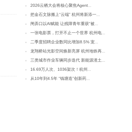
2026云栖大会将核心聚焦Agent...
把金石文脉搬上“云端” 杭州将新添一...
闸弄口以AI赋能 让残障青年重获“被...
一张电影票，打开不止一个世界 杭州电...
二季度招聘企业数同比增加8.5% 宠...
龙翔桥站光影空间焕新亮屏 杭州地铁再...
三类城市作业车辆同步迭代 新能源渣土...
16.69万人次、1036架次！杭州...
从10年到4.5年 “钱塘造”创新药...