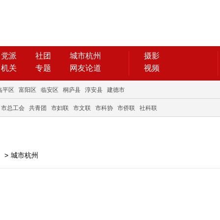
党派
社团
城市杭州
摄影
机关
专题
网友论道
视频
临平区
富阳区
临安区
桐庐县
淳安县
建德市
市总工会
共青团
市妇联
市文联
市科协
市侨联
社科联
>
城市杭州