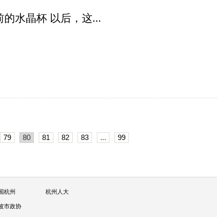
的水晶杯 以后，这...
79
80
81
82
83
...
99
国杭州
杭州人大
波市政协