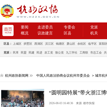
要闻
走进委员
专委会
党派
概况
议政建言
区县
机关
区县：
上城区
拱墅区
西湖区
滨江区
钱塘区
萧山区
余杭区
临平区
富阳
党派：
民革
民盟
民建
民进
农工党
致公党
九三学社
工商联
市总工会
共
杭州政协新闻网
中国人民政治协商会议杭州市委员会
>
城市杭
“圆明园特展”带火浙江
2026-08-03 16:48:36 来源: 都市快报