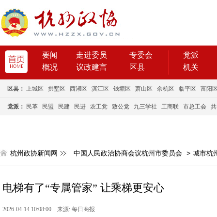
要闻
走进委员
专委会
党派
概况
议政建言
区县
机关
区县：
上城区
拱墅区
西湖区
滨江区
钱塘区
萧山区
余杭区
临平区
富阳
党派：
民革
民盟
民建
民进
农工党
致公党
九三学社
工商联
市总工会
共
杭州政协新闻网
中国人民政治协商会议杭州市委员会
>
城市杭
电梯有了“专属管家” 让乘梯更安心
2026-04-14 10:08:00 来源: 每日商报