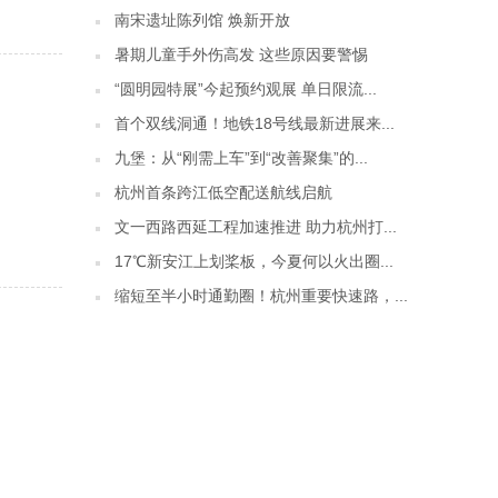
南宋遗址陈列馆 焕新开放
暑期儿童手外伤高发 这些原因要警惕
“圆明园特展”今起预约观展 单日限流...
首个双线洞通！地铁18号线最新进展来...
九堡：从“刚需上车”到“改善聚集”的...
杭州首条跨江低空配送航线启航
文一西路西延工程加速推进 助力杭州打...
17℃新安江上划桨板，今夏何以火出圈...
缩短至半小时通勤圈！杭州重要快速路，...