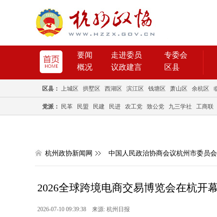
要闻
走进委员
专委会
概况
议政建言
区县
区县：
上城区
拱墅区
西湖区
滨江区
钱塘区
萧山区
余杭区
党派：
民革
民盟
民建
民进
农工党
致公党
九三学社
工商联
杭州政协新闻网
中国人民政治协商会议杭州市委员会
2026全球跨境电商交易博览会在杭开幕 
2026-07-10 09:39:38 来源: 杭州日报