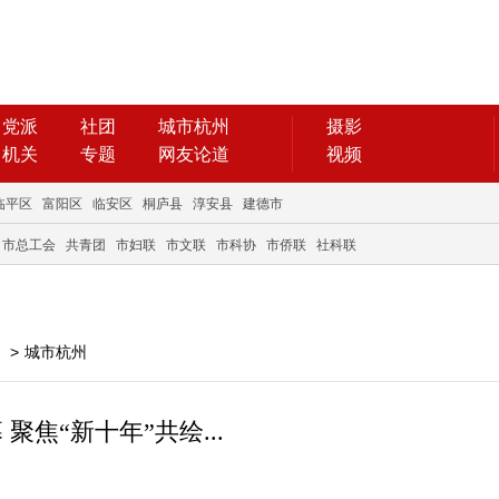
党派
社团
城市杭州
摄影
机关
专题
网友论道
视频
临平区
富阳区
临安区
桐庐县
淳安县
建德市
市总工会
共青团
市妇联
市文联
市科协
市侨联
社科联
>
城市杭州
聚焦“新十年”共绘...