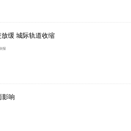
放缓 城际轨道收缩
市快报
雨影响