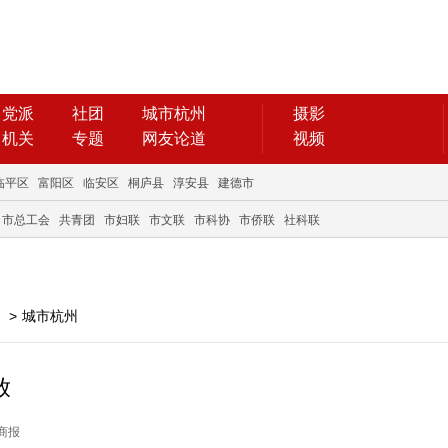
党派
社团
城市杭州
摄影
机关
专题
网友论道
视频
临平区
富阳区
临安区
桐庐县
淳安县
建德市
市总工会
共青团
市妇联
市文联
市科协
市侨联
社科联
>
城市杭州
放
日商报