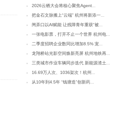
2026云栖大会将核心聚焦Agent...
把金石文脉搬上“云端” 杭州将新添一...
闸弄口以AI赋能 让残障青年重获“被...
一张电影票，打开不止一个世界 杭州电...
二季度招聘企业数同比增加8.5% 宠...
龙翔桥站光影空间焕新亮屏 杭州地铁再...
三类城市作业车辆同步迭代 新能源渣土...
16.69万人次、1036架次！杭州...
从10年到4.5年 “钱塘造”创新药...