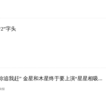
2”字头
追我赶” 金星和木星终于要上演“星星相吸...
市快报