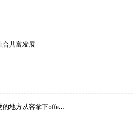
融合共富发展
方从容拿下offe...