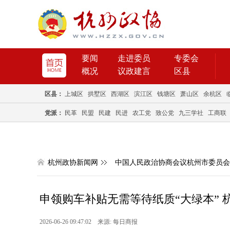
要闻
走进委员
专委会
概况
议政建言
区县
区县：
上城区
拱墅区
西湖区
滨江区
钱塘区
萧山区
余杭区
党派：
民革
民盟
民建
民进
农工党
致公党
九三学社
工商联
杭州政协新闻网
中国人民政治协商会议杭州市委员会
申领购车补贴无需等待纸质“大绿本” 杭
2026-06-26 09:47:02 来源: 每日商报