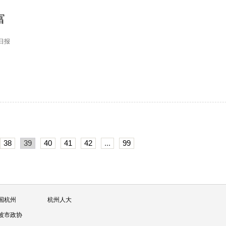
富
州日报
38
39
40
41
42
...
99
国杭州
杭州人大
波市政协