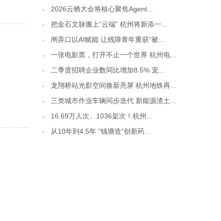
2026云栖大会将核心聚焦Agent...
把金石文脉搬上“云端” 杭州将新添一...
闸弄口以AI赋能 让残障青年重获“被...
一张电影票，打开不止一个世界 杭州电...
二季度招聘企业数同比增加8.5% 宠...
龙翔桥站光影空间焕新亮屏 杭州地铁再...
三类城市作业车辆同步迭代 新能源渣土...
16.69万人次、1036架次！杭州...
从10年到4.5年 “钱塘造”创新药...