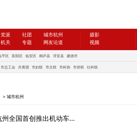
党派
社团
城市杭州
摄影
机关
专题
网友论道
视频
临平区
富阳区
临安区
桐庐县
淳安县
建德市
市总工会
共青团
市妇联
市文联
市科协
市侨联
社科联
>
城市杭州
州全国首创推出机动车...