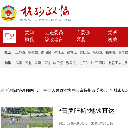
要闻
走进委员
专委会
党派
概况
议政建言
区县
机关
区县：
上城区
拱墅区
西湖区
滨江区
钱塘区
萧山区
余杭区
临平区
富阳
党派：
民革
民盟
民建
民进
农工党
致公党
九三学社
工商联
市总工会
共
杭州政协新闻网
中国人民政治协商会议杭州市委员会
>
城市杭
“普罗旺斯”地铁直达
2026-05-09 09:54:42 来源: 杭州日报