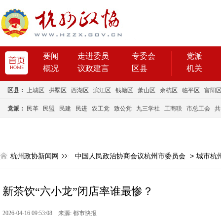
要闻
走进委员
专委会
党派
概况
议政建言
区县
机关
区县：
上城区
拱墅区
西湖区
滨江区
钱塘区
萧山区
余杭区
临平区
富阳
党派：
民革
民盟
民建
民进
农工党
致公党
九三学社
工商联
市总工会
共
杭州政协新闻网
中国人民政治协商会议杭州市委员会
>
城市杭
新茶饮“六小龙”闭店率谁最惨？
2026-04-16 09:53:08 来源: 都市快报