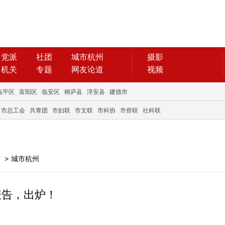
党派
社团
城市杭州
摄影
机关
专题
网友论道
视频
临平区
富阳区
临安区
桐庐县
淳安县
建德市
市总工会
共青团
市妇联
市文联
市科协
市侨联
社科联
>
城市杭州
报告，出炉！