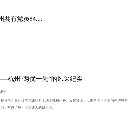
共有党员84....
—杭州“两优一先”的风采纪实
州日报
来，榜样的力量始终在杭州这片土地上扎根生长、发展壮大……来自各行各业的先进典型
土地，写进了每一个普通人的日子里。