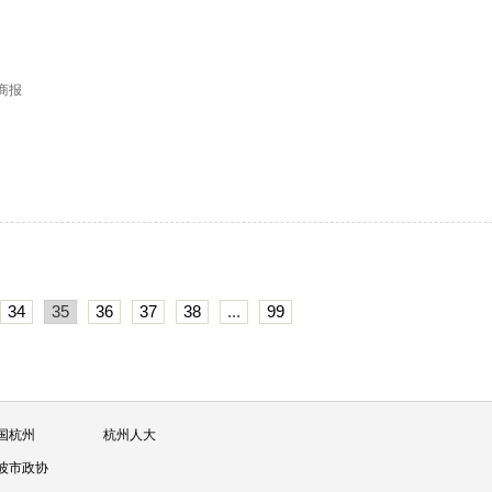
日商报
34
35
36
37
38
...
99
国杭州
杭州人大
波市政协