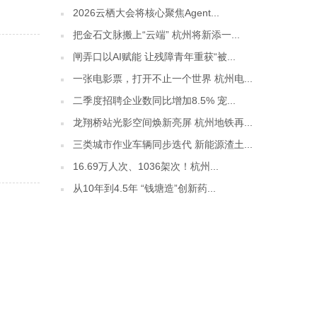
2026云栖大会将核心聚焦Agent...
把金石文脉搬上“云端” 杭州将新添一...
闸弄口以AI赋能 让残障青年重获“被...
一张电影票，打开不止一个世界 杭州电...
二季度招聘企业数同比增加8.5% 宠...
龙翔桥站光影空间焕新亮屏 杭州地铁再...
三类城市作业车辆同步迭代 新能源渣土...
16.69万人次、1036架次！杭州...
从10年到4.5年 “钱塘造”创新药...