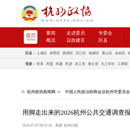
要闻
走进委员
专委会
概况
议政建言
区县
区县：
上城区
拱墅区
西湖区
滨江区
钱塘区
萧山区
余杭区
党派：
民革
民盟
民建
民进
农工党
致公党
九三学社
工商联
杭州政协新闻网
中国人民政治协商会议杭州市委员会
用脚走出来的2026杭州公共交通调查
2026-07-01 09:32:34 来源: 杭州日报