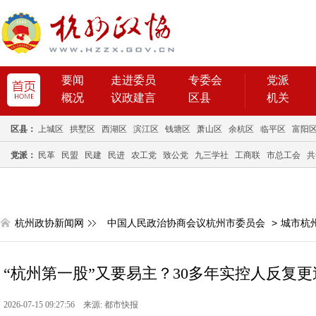
要闻
走进委员
专委会
党派
概况
议政建言
区县
机关
区县：
上城区
拱墅区
西湖区
滨江区
钱塘区
萧山区
余杭区
临平区
富阳
党派：
民革
民盟
民建
民进
农工党
致公党
九三学社
工商联
市总工会
共
杭州政协新闻网
中国人民政治协商会议杭州市委员会
>
城市杭
“杭州第一股”又要易主？30多年实控人反复
2026-07-15 09:27:56 来源: 都市快报