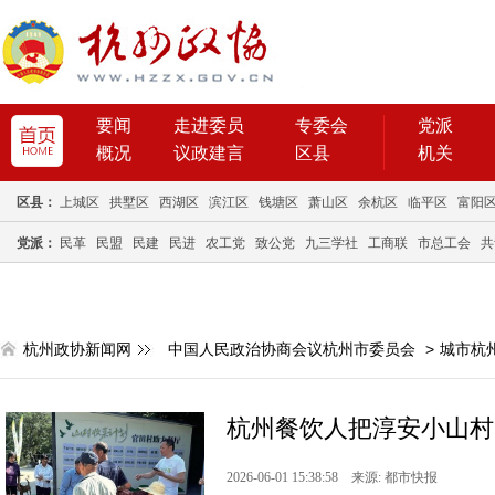
要闻
走进委员
专委会
党派
概况
议政建言
区县
机关
区县：
上城区
拱墅区
西湖区
滨江区
钱塘区
萧山区
余杭区
临平区
富阳
党派：
民革
民盟
民建
民进
农工党
致公党
九三学社
工商联
市总工会
共
杭州政协新闻网
中国人民政治协商会议杭州市委员会
>
城市杭
杭州餐饮人把淳安小山村
2026-06-01 15:38:58 来源: 都市快报